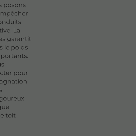
s posons
 empêcher
conduits
ive. La
es garantit
 le poids
mportants.
us
ecter pour
tagnation
s
rigoureux
que
e toit