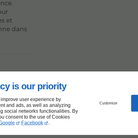
ance.
our
s et
enne dans
cy is our priority
t-Pé-
 improve user experience by
Customize
nt and ads, as well as analyzing
ng social networks functionalities. By
you consent to the use of Cookies
Google
Facebook
.