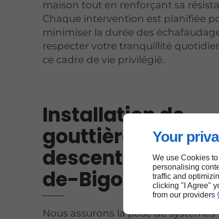
maison tout en renforçant sa résist
Chaque intervention est planifiée p
minimiser la durée des échafaudage
respecter votre tranquillité quotidi
ce cadre de vie privilégié.
Installation de
gouttières et
Your priva
descentes à Sain
We use Cookies to
personalising conte
de-Bigorre
traffic and optimizi
clicking "I Agree" 
from our providers
Nous assurons la pose de systèmes