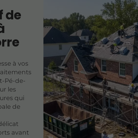
f de
à
rre
sse à vos
traitements
t-Pé-de-
ur les
ures qui
bale de
élicat
rts avant