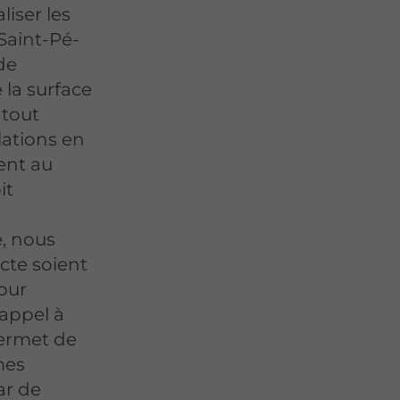
iser les
 Saint-Pé-
de
 la surface
 tout
lations en
ent au
it
e, nous
ecte soient
our
 appel à
permet de
mes
ar de