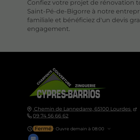
Confiez votre projet de rénovation t
Saint-Pé-de-Bigorre à notre entrepr
familiale et bénéficiez d'un devis gr
engagement.
Chemin de Lannedarre,
65100
Lourdes
09 74 56 66 62
Fermé
⋅ Ouvre demain à 08:00