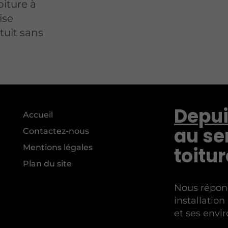
oiture à
ise
atuit sans
Depui
Accueil
au se
Contactez-nous
Mentions légales
toitur
Plan du site
Nous répon
installatio
et ses envir