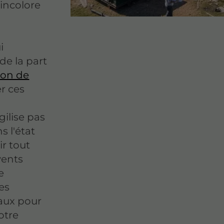
incolore
i
de la part
ion de
r ces
gilise pas
s l'état
ir tout
vents
e
es
aux pour
otre